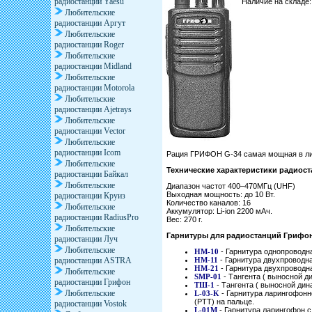
радиостанции Yaesu
Наличие на складе
Любительские
радиостанции Аргут
Любительские
радиостанции Roger
Любительские
радиостанции Midland
Любительские
радиостанции Motorola
Любительские
радиостанции Ajetrays
Любительские
радиостанции Vector
Любительские
радиостанции Icom
Рация ГРИФОН G-34 самая мощная в лин
Любительские
Технические характеристики радиос
радиостанции Байкал
Любительские
Диапазон частот 400–470МГц (UHF)
Выходная мощность: до 10 Вт.
радиостанции Круиз
Количество каналов: 16
Любительские
Аккумулятор: Li-ion 2200 мАч.
радиостанции RadiusPro
Вес: 270 г.
Любительские
Гарнитуры для радиостанций Грифон
радиостанции Луч
Любительские
HM-10
- Гарнитура однопроводн
радиостанции ASTRA
HM-11
- Гарнитура двухпроводн
HM-21
- Гарнитура двухпроводн
Любительские
SMP-01
- Тангента ( выносной д
радиостанции Грифон
ТШ-1
- Тангента ( выносной ди
Любительские
L-03-K
- Гарнитура ларингофонно
(PTT) на пальце.
радиостанции Vostok
L-01M
- Гарнитура ларингофон с