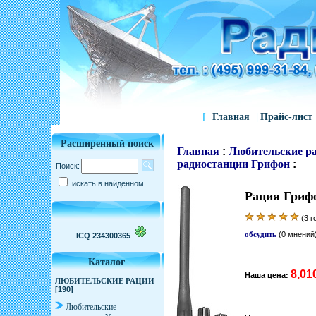
[
Главная
|
Прайс-лист
Расширенный поиск
Главная
:
Любительские р
радиостанции Грифон
:
Поиск:
искать в найденном
Рация Гриф
(3 г
обсудить
(0 мнений
ICQ 234300365
Каталог
8,01
Наша цена:
ЛЮБИТЕЛЬСКИЕ РАЦИИ
[190]
Любительские