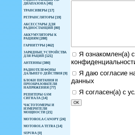
ДИАПАЗОНА
[45]
ТРАНСИВЕРЫ
[17]
РЕТРАНСЛЯТОРЫ
[19]
АКСЕССУАРЫ ДЛЯ
РАДИОСТАНЦИЙ
[80]
АККУМУЛЯТОРЫ К
РАЦИЯМ
[288]
ГАРНИТУРЫ
[462]
Я ознакомлен(а) с
ЗАРЯДНЫЕ УСТРОЙСТВА
ДЛЯ РАЦИЙ
[121]
конфиденциальност
АНТЕННЫ
[380]
РАДИОТЕЛЕФОНЫ
Я даю согласие н
ДАЛЬНЕГО ДЕЙСТВИЯ
[9]
данных
БЛОКИ ПИТАНИЯ И
ПРЕОБРАЗОВАТЕЛИ
НАПРЯЖЕНИЯ
[77]
Я согласен(а) с 
РЕПИТЕРЫ GSM
СИГНАЛА
[14]
ЧАСТОТОМЕРЫ И
ИЗМЕРИТЕЛИ
МОЩНОСТИ
[21]
MOTOROLA CANOPY
[24]
MOTOROLA TETRA
[14]
SEPURA
[0]