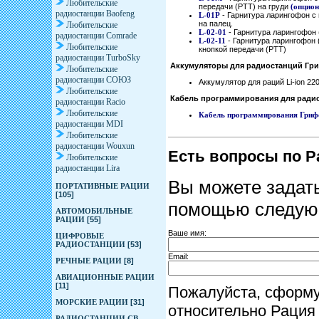
Любительские
передачи (PTT) на груди
(опцион
радиостанции Baofeng
L-01P
- Гарнитура ларингофон с
на палец.
Любительские
L-02-01
- Гарнитура ларингофон 
радиостанции Comrade
L-02-11
- Гарнитура ларингофон 
Любительские
кнопкой передачи (PTT)
радиостанции TurboSky
Аккумуляторы для радиостанций Гри
Любительские
радиостанции СОЮЗ
Аккумулятор для раций Li-ion 22
Любительские
Кабель программирования для ради
радиостанции Racio
Любительские
Кабель программирования
Гриф
радиостанции MDI
Любительские
радиостанции Wouxun
Есть вопросы по Р
Любительские
радиостанции Lira
Вы можете задать
ПОРТАТИВНЫЕ РАЦИИ
[105]
помощью следую
АВТОМОБИЛЬНЫЕ
РАЦИИ
[55]
Ваше имя:
ЦИФРОВЫЕ
РАДИОСТАНЦИИ
[53]
Email:
РЕЧНЫЕ РАЦИИ
[8]
АВИАЦИОННЫЕ РАЦИИ
[11]
Пожалуйста, сформ
МОРСКИЕ РАЦИИ
[31]
относительно Рация
РАДИОСТАНЦИИ CB-