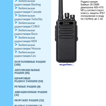
Любительские
Радиостанция
радиостанции Baofeng
Байкал 35 DMR
диапазона 400-470
Любительские
МГц соответствует
радиостанции Comrade
классу защиты IP67
Любительские
(погружение в воду
на глубину до 1 м).
радиостанции TurboSky
Любительские
радиостанции СОЮЗ
Любительские
радиостанции Racio
Любительские
радиостанции MDI
Любительские
радиостанции Wouxun
Любительские
радиостанции Lira
ПОРТАТИВНЫЕ РАЦИИ
подробнее...
[105]
АВТОМОБИЛЬНЫЕ
РАЦИИ
[55]
ЦИФРОВЫЕ
РАДИОСТАНЦИИ
[53]
РЕЧНЫЕ РАЦИИ
[8]
АВИАЦИОННЫЕ РАЦИИ
[11]
МОРСКИЕ РАЦИИ
[31]
РАДИОСТАНЦИИ CB-