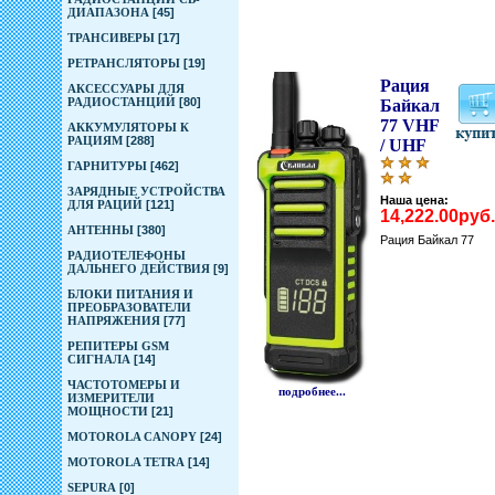
ДИАПАЗОНА
[45]
ТРАНСИВЕРЫ
[17]
РЕТРАНСЛЯТОРЫ
[19]
Рация
АКСЕССУАРЫ ДЛЯ
РАДИОСТАНЦИЙ
[80]
Байкал
77 VHF
АККУМУЛЯТОРЫ К
РАЦИЯМ
[288]
/ UHF
ГАРНИТУРЫ
[462]
ЗАРЯДНЫЕ УСТРОЙСТВА
Наша цена:
ДЛЯ РАЦИЙ
[121]
14,222.00руб.
АНТЕННЫ
[380]
Рация Байкал 77
РАДИОТЕЛЕФОНЫ
ДАЛЬНЕГО ДЕЙСТВИЯ
[9]
БЛОКИ ПИТАНИЯ И
ПРЕОБРАЗОВАТЕЛИ
НАПРЯЖЕНИЯ
[77]
РЕПИТЕРЫ GSM
СИГНАЛА
[14]
ЧАСТОТОМЕРЫ И
подробнее...
ИЗМЕРИТЕЛИ
МОЩНОСТИ
[21]
MOTOROLA CANOPY
[24]
MOTOROLA TETRA
[14]
SEPURA
[0]