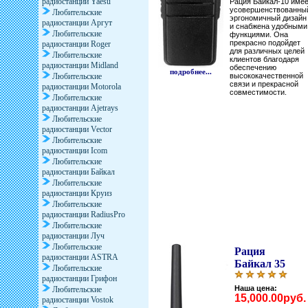
радиостанции Yaesu
Рация Байкал-10 име
усовершенствованны
Любительские
эргономичный дизайн
радиостанции Аргут
и снабжена удобными
Любительские
функциями. Она
прекрасно подойдет
радиостанции Roger
для различных целей
Любительские
клиентов благодаря
радиостанции Midland
обеспечению
подробнее...
Любительские
высококачественной
связи и прекрасной
радиостанции Motorola
совместимости.
Любительские
радиостанции Ajetrays
Любительские
радиостанции Vector
Любительские
радиостанции Icom
Любительские
радиостанции Байкал
Любительские
радиостанции Круиз
Любительские
радиостанции RadiusPro
Любительские
радиостанции Луч
Любительские
Рация
радиостанции ASTRA
Байкал 35
Любительские
радиостанции Грифон
Наша цена:
Любительские
15,000.00руб.
радиостанции Vostok