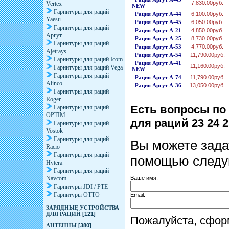
7,830.00руб.
Vertex
NEW
Гарнитуры для раций
Рация Аргут А-44
6,100.00руб.
Yaesu
Рация Аргут А-45
6,050.00руб.
Гарнитуры для раций
Рация Аргут А-21
4,850.00руб.
Аргут
Рация Аргут А-25
8,730.00руб.
Гарнитуры для раций
Рация Аргут А-53
4,770.00руб.
Ajetrays
Рация Аргут А-54
11,790.00руб.
Гарнитуры для раций Icom
Рация Аргут А-41
11,160.00руб.
Гарнитуры для раций Vega
NEW
Гарнитуры для раций
Рация Аргут А-74
11,790.00руб.
Alinco
Рация Аргут А-36
13,050.00руб.
Гарнитуры для раций
Roger
Есть вопросы по 
Гарнитуры для раций
OPTIM
для раций 23 24 25
Гарнитуры для раций
Vostok
Гарнитуры для раций
Вы можете зада
Racio
Гарнитуры для раций
помощью след
Hytera
Гарнитуры для раций
Ваше имя:
Navcom
Гарнитуры JDI / PTE
Гарнитуры OTTO
Email:
ЗАРЯДНЫЕ УСТРОЙСТВА
ДЛЯ РАЦИЙ
[121]
Пожалуйста, сфор
АНТЕННЫ
[380]