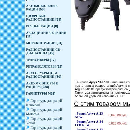
АВТОМОБИЛЬНЫЕ
РАЦИИ
[55]
ЦИФРОВЫЕ
РАДИОСТАНЦИИ
[53]
РЕЧНЫЕ РАЦИИ
[8]
АВИАЦИОННЫЕ РАЦИИ
[11]
МОРСКИЕ РАЦИИ
[31]
РАДИОСТАНЦИИ CB-
ДИАПАЗОНА
[45]
ТРАНСИВЕРЫ
[17]
РЕТРАНСЛЯТОРЫ
[19]
АКСЕССУАРЫ ДЛЯ
РАДИОСТАНЦИЙ
[80]
Тангента Аргут SMP-01 - внешняя ко
АККУМУЛЯТОРЫ К
портативных радиостанций Аргут с п
РАЦИЯМ
[288]
Argut SMP-01 предусмотрен разъём 
Гарнитура изготовлена из противоуд
ГАРНИТУРЫ
[462]
большой удобной клавишей РТТ.
Гарнитуры для раций
С этим товаром м
Kenwood
Гарнитуры для раций
Рация Аргут А-23
Motorola
8,640.00руб.
NEW
Гарнитуры для раций
Рация Аргут А-24
Vector
8,820.00руб.
LED NEW
Гарнитуры для раций
Рация Аргут А-43