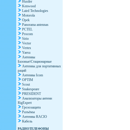
Hustler
Kenwood
Laird Technologies
Motorola
Opek
Panorama antennas
PCTEL
Procom
Sirio
Vector
Vertex
Yaesu
Антенны
Базовые\Стационарные
Антенны для портативных
раций
Антенны Icom
OPTIM
Scout
Snakespeare
PRESIDENT
Анализаторы антенн
RigExpert
Грозозащита
Разъёмы
Антенны RACIO
Кабель
РАДИОТЕЛЕФОНЫ