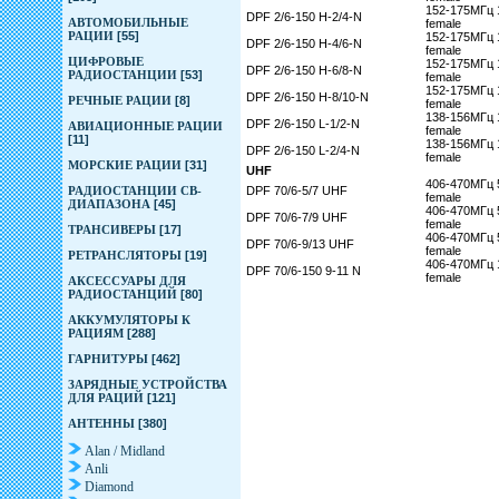
152-175МГц 1
DPF 2/6-150 H-2/4-N
АВТОМОБИЛЬНЫЕ
female
РАЦИИ
[55]
152-175МГц 1
DPF 2/6-150 H-4/6-N
female
ЦИФРОВЫЕ
152-175МГц 1
DPF 2/6-150 H-6/8-N
РАДИОСТАНЦИИ
[53]
female
152-175МГц 1
DPF 2/6-150 H-8/10-N
РЕЧНЫЕ РАЦИИ
[8]
female
138-156МГц 1
DPF 2/6-150 L-1/2-N
АВИАЦИОННЫЕ РАЦИИ
female
[11]
138-156МГц 1
DPF 2/6-150 L-2/4-N
female
МОРСКИЕ РАЦИИ
[31]
UHF
406-470МГц 5
РАДИОСТАНЦИИ CB-
DPF 70/6-5/7 UHF
female
ДИАПАЗОНА
[45]
406-470МГц 5
DPF 70/6-7/9 UHF
female
ТРАНСИВЕРЫ
[17]
406-470МГц 5
DPF 70/6-9/13 UHF
female
РЕТРАНСЛЯТОРЫ
[19]
406-470МГц 1
DPF 70/6-150 9-11 N
female
АКСЕССУАРЫ ДЛЯ
РАДИОСТАНЦИЙ
[80]
АККУМУЛЯТОРЫ К
РАЦИЯМ
[288]
ГАРНИТУРЫ
[462]
ЗАРЯДНЫЕ УСТРОЙСТВА
ДЛЯ РАЦИЙ
[121]
АНТЕННЫ
[380]
Alan / Midland
Anli
Diamond