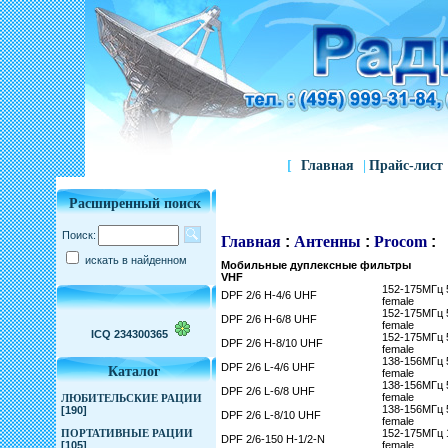
[
Главная
|
Прайс-лист
Расширенный поиск
Поиск:
Главная
:
Антенны
:
Procom
:
искать в найденном
Мобильные дуплексные фильтры
VHF
152-175МГц 5
DPF 2/6 H-4/6 UHF
female
152-175МГц 5
DPF 2/6 H-6/8 UHF
female
ICQ 234300365
152-175МГц 5
DPF 2/6 H-8/10 UHF
female
138-156МГц 5
DPF 2/6 L-4/6 UHF
Каталог
female
138-156МГц 5
DPF 2/6 L-6/8 UHF
female
ЛЮБИТЕЛЬСКИЕ РАЦИИ
138-156МГц 5
[190]
DPF 2/6 L-8/10 UHF
female
ПОРТАТИВНЫЕ РАЦИИ
152-175МГц 1
DPF 2/6-150 H-1/2-N
[105]
female