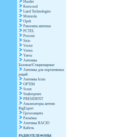
Hustler
Kenwood
Laird Technologies
Motorola
Opek
Panorama antennas
PCTEL
Procom
Sirio
Vector
Vertex
Yaesu
Антенны
Базовые\Стационарные
Антенны для портативных
раций
Антенны Icom
OPTIM
Scout
Snakespeare
PRESIDENT
Анализаторы антенн
RigExpert
Грозозащита
Разъёмы
Антенны RACIO
Кабель
РАДИОТЕЛЕФОНЫ