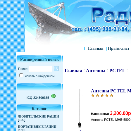
[
Главная
|
Прайс-лист
Расширенный поиск
Поиск:
Главная
:
Антенны
:
PCTEL
:
искать в найденном
Антенна PCTEL M
ICQ 234300365
Каталог
3,200.00р
Наша цена:
ЛЮБИТЕЛЬСКИЕ РАЦИИ
Антенна PCTEL MHB-5800
[190]
ПОРТАТИВНЫЕ РАЦИИ
[105]