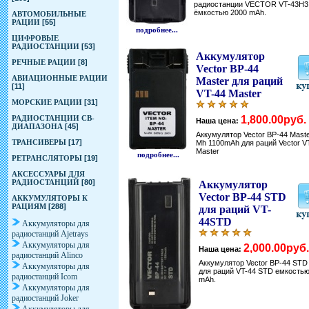
радиостанции VECTOR VT-43H3
ёмкостью 2000 mAh.
АВТОМОБИЛЬНЫЕ
РАЦИИ
[55]
подробнее...
ЦИФРОВЫЕ
РАДИОСТАНЦИИ
[53]
Аккумулятор
РЕЧНЫЕ РАЦИИ
[8]
Vector BP-44
АВИАЦИОННЫЕ РАЦИИ
Master для раций
[11]
VT-44 Master
МОРСКИЕ РАЦИИ
[31]
РАДИОСТАНЦИИ CB-
1,800.00руб.
Наша цена:
ДИАПАЗОНА
[45]
Аккумулятор Vector BP-44 Maste
ТРАНСИВЕРЫ
[17]
Mh 1100mAh для раций Vector V
Master
подробнее...
РЕТРАНСЛЯТОРЫ
[19]
АКСЕССУАРЫ ДЛЯ
РАДИОСТАНЦИЙ
[80]
Аккумулятор
Vector BP-44 STD
АККУМУЛЯТОРЫ К
РАЦИЯМ
[288]
для раций VT-
44STD
Аккумуляторы для
радиостанций Ajetrays
Аккумуляторы для
2,000.00руб.
Наша цена:
радиостанций Alinco
Аккумулятор Vector BP-44 STD
Аккумуляторы для
для раций VT-44 STD емкостью
радиостанций Icom
mAh.
Аккумуляторы для
радиостанций Joker