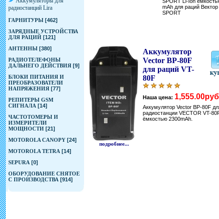
Аккумуляторы для
SPORT Li-Ion ёмкость
mAh для раций Вектор
радиостанций Lira
SPORT
ГАРНИТУРЫ
[462]
ЗАРЯДНЫЕ УСТРОЙСТВА
ДЛЯ РАЦИЙ
[121]
АНТЕННЫ
[380]
Аккумулятор
Vector BP-80F
РАДИОТЕЛЕФОНЫ
ДАЛЬНЕГО ДЕЙСТВИЯ
[9]
для раций VT-
БЛОКИ ПИТАНИЯ И
80F
ПРЕОБРАЗОВАТЕЛИ
НАПРЯЖЕНИЯ
[77]
1,555.00руб
Наша цена:
РЕПИТЕРЫ GSM
СИГНАЛА
[14]
Аккумулятор Vector BP-80F дл
радиостанции VECTOR VT-80
ЧАСТОТОМЕРЫ И
ёмкостью 2300mAh.
ИЗМЕРИТЕЛИ
МОЩНОСТИ
[21]
MOTOROLA CANOPY
[24]
подробнее...
MOTOROLA TETRA
[14]
SEPURA
[0]
ОБОРУДОВАНИЕ СНЯТОЕ
С ПРОИЗВОДСТВА
[914]