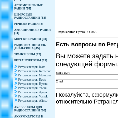
АВТОМОБИЛЬНЫЕ
РАЦИИ
[55]
ЦИФРОВЫЕ
РАДИОСТАНЦИИ
[53]
РЕЧНЫЕ РАЦИИ
[8]
АВИАЦИОННЫЕ РАЦИИ
Ретранслятор Hytera RD985S
[11]
МОРСКИЕ РАЦИИ
[31]
Есть вопросы по Рет
РАДИОСТАНЦИИ CB-
ДИАПАЗОНА
[45]
Вы можете задать 
ТРАНСИВЕРЫ
[17]
РЕТРАНСЛЯТОРЫ
[19]
следующей формы
Ретрансляторы Icom
Ретрансляторы Kenwood
Ваше имя:
Ретрансляторы Motorola
Ретрансляторы Racio
Email:
Ретрансляторы Hytera
Ретрансляторы Yaesu
Ретрансляторы Аргут
Пожалуйста, сформул
Ретрансляторы Vostok
относительно Ретранс
Ретрансляторы Alinco
АКСЕССУАРЫ ДЛЯ
РАДИОСТАНЦИЙ
[80]
АККУМУЛЯТОРЫ К