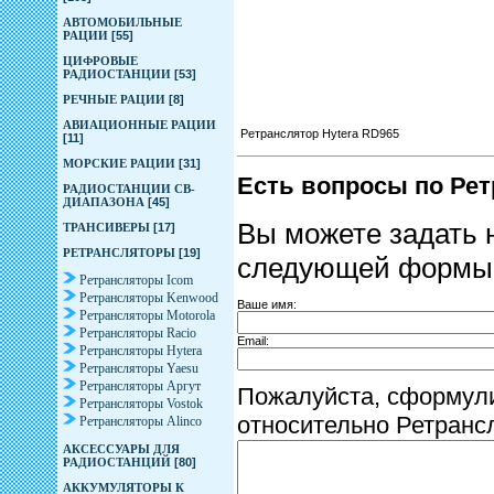
АВТОМОБИЛЬНЫЕ
РАЦИИ
[55]
ЦИФРОВЫЕ
РАДИОСТАНЦИИ
[53]
РЕЧНЫЕ РАЦИИ
[8]
АВИАЦИОННЫЕ РАЦИИ
Ретранслятор Hytera RD965
[11]
МОРСКИЕ РАЦИИ
[31]
Есть вопросы по Рет
РАДИОСТАНЦИИ CB-
ДИАПАЗОНА
[45]
Вы можете задать 
ТРАНСИВЕРЫ
[17]
РЕТРАНСЛЯТОРЫ
[19]
следующей формы
Ретрансляторы Icom
Ретрансляторы Kenwood
Ваше имя:
Ретрансляторы Motorola
Ретрансляторы Racio
Email:
Ретрансляторы Hytera
Ретрансляторы Yaesu
Ретрансляторы Аргут
Пожалуйста, сформул
Ретрансляторы Vostok
относительно Ретранс
Ретрансляторы Alinco
АКСЕССУАРЫ ДЛЯ
РАДИОСТАНЦИЙ
[80]
АККУМУЛЯТОРЫ К