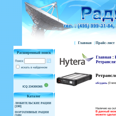
[
Главная
|
Прайс-лист
Расширенный поиск
Главная
:
Поиск:
Ретрансля
искать в найденном
Ретрансл
обсудить
(0 мн
ICQ 234300365
Каталог
ЛЮБИТЕЛЬСКИЕ РАЦИИ
[190]
Наличие на скл
В данный моме
ПОРТАТИВНЫЕ РАЦИИ
можете сдела
[105]