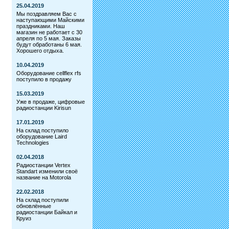
25.04.2019
Мы поздравляем Вас с
наступающими Майскими
праздниками. Наш
магазин не работает с 30
апреля по 5 мая. Заказы
будут обработаны 6 мая.
Хорошего отдыха.
10.04.2019
Оборудование cellflex rfs
поступило в продажу
15.03.2019
Уже в продаже, цифровые
радиостанции Kirisun
17.01.2019
На склад поступило
оборудование Laird
Technologies
02.04.2018
Радиостанции Vertex
Standart изменили своё
название на Motorola
22.02.2018
На склад поступили
обновлённые
радиостанции Байкал и
Круиз