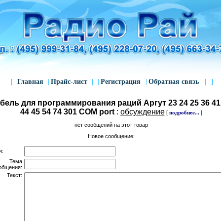
[
Главная
|
Прайс-лист
|
|
Регистрация
|
Обратная связь
|
]
бель для программирования раций Аргут 23 24 25 36 41
44 45 54 74 301 COM port
:
обсуждение
[
подробнее...
]
нет сообщений на этот товар
Новое сообщение:
я:
Тема
общения:
Текст: